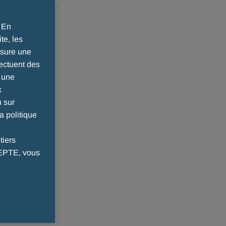
. En
te, les
ssure une
ectuent des
r une
x
u sur
a politique
tiers
CEPTE, vous