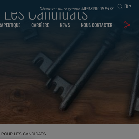
 Les Candidats
FR
MENARINI.COM
Découvrez notre groupe :
PAYS
RAPEUTIQUE
CARRÌERE
NEWS
NOUS CONTACTER
 POUR LES CANDIDATS