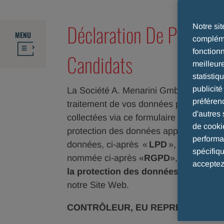
Déclaration De Protect
Notre si
MENU
compléme
fonction
Candidats
meilleur
statistiq
publicit
La Société A. Menarini GmbH (ci-après
préféren
traitement de vos données personnelles,
d'autres 
collectées via ce formulaire de contact 
de cooki
protection des données applicable (art.
performan
données, ci-après «
LPD
», et, si appl
spécifiq
nommée ci-après «
RGPD
», ci-après 
acceptez
la protection des données
») et la Dé
notre Site Web.
CONTRÔLEUR, EU REPRÉSENTANT