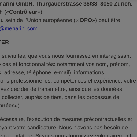
narini GmbH, Thurgauerstrasse 36/38, 8050 Zurich,
ch
(«
Contrôleur
»).
 au sein de l’Union européenne («
DPO
») peut être
@menarini.com
TER
 suivantes, que vous nous fournissez en interagissant
rvices et fonctionnalités: notamment vos nom, prénom,
. adresse, téléphone, e-mail), informations
ations professionnelles, compétences et expérience, votre
uvez décider de transmettre, ainsi que les données
collecter, auprès de tiers, dans les processus de
nnées
»).
 nécessaire, l'exécution de mesures précontractuelles et
oyant votre candidature. Nous n'avons pas besoin de
e candidature. Si vous nous fournissez volontairement