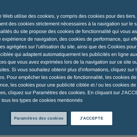
ion Des Données Pour Les
te Web utilise des cookies, y compris des cookies pour des tiers
nt des cookies strictement nécessaires à la navigation sur le si
nalités du site propose des cookies de fonctionnalité qui vous a
e expérience de navigation, des cookies de performance, qui eff
ues agrégées sur l'utilisation du site, ainsi que des Cookies pou
é ciblée qui adaptent automatiquement les publicités en ligne au
 «
Société
» ou «
nous »)
souhaite vous informer que le
ces que vous avez exprimées lors de la navigation sur ce site o
 réalisé par le biais du site Web (
«Site Web
») ou
sites. Si vous souhaitez obtenir plus d'informations, cliquez sur l
(«
Formulaire »
) s’effectue conformément à la loi sur la
es. Pour empêcher les cookies de fonctionnalité, les cookies de
 328
b
CO en lien avec la Loi suisse sur la protection des
ce, les cookies pour une publicité ciblée et / ou les cookies de 
icable, la réglementation européenne (UE) 2016/679 –
ues, cliquez sur Paramètres des cookies. En cliquant sur J'AC
dénommée collectivement «
Législation sur le travail et
 tous les types de cookies mentionnés
claration de protection des données à l’utilisation de
Paramètres des cookies
J'ACCEPTE
 ET dPO