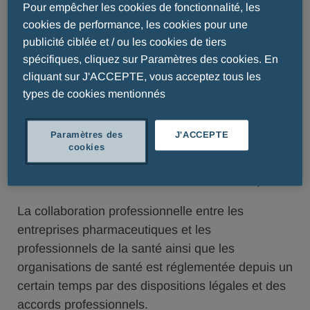
Pour empêcher les cookies de fonctionnalité, les
disponibles sur notre site Internet.
cookies de performance, les cookies pour une
publicité ciblée et / ou les cookies de tiers
La publication de ces données est un
spécifiques, cliquez sur Paramètres des cookies. En
engagement clair en faveur de la transparence de
cliquant sur J'ACCEPTE, vous acceptez tous les
la part des entreprises pharmaceutiques qui ont
types de cookies mentionnés
signé le Code de Coopération Pharmaceutique
pour la publication des prestations pécuniaires de
Paramètres des
J'ACCEPTE
ScienceIndustries. Elles appliquent ainsi le code
cookies
de l'EFPIA (European Federation of
Pharmaceutical Industries and Associations).
La collaboration professionnelle entre les
entreprises pharmaceutiques et les
professionnels de la santé ainsi que les
organisations de santé est réglementée depuis un
certain temps par des dispositions légales et des
accords professionnels.