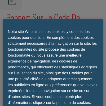
Rapport Sur Le Code De
Transparence Efpia STEMLINE
Notre site Web utilise des cookies, y compris des
cookies pour des tiers. En complément des cookies
strictement nécessaires à la navigation sur le site, les
Publication de données sur l'interaction entre
fonctionnalités du site propose des cookies de
le secteur pharmaceutique et les
fonctionnalité qui vous assure une meilleure
professionnels de la santé ainsi que les
expérience de navigation, des cookies de
organisations de santé
performance, qui effectuent des statistiques agrégées
sur l'utilisation du site, ainsi que des Cookies pour
Depuis 2016, les données relatives à la
une publicité ciblée qui adaptent automatiquement
collaboration professionnelle entre la société
les publicités en ligne aux préférences que vous avez
Stemline Therapeutics Switzerland GmbH et
les
exprimées lors de la navigation sur ce site ou sur
professionnels de la santé
(HCP ; Healthcare
d'autres sites. Si vous souhaitez obtenir plus
Professionals) ainsi que
les organisations de
d'informations, cliquez sur la politique de cookies.
santé
(HCO ; Healthcare Organisations) sont