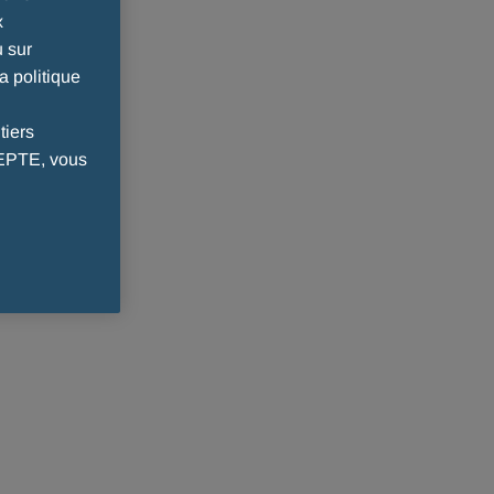
x
u sur
a politique
tiers
CEPTE, vous