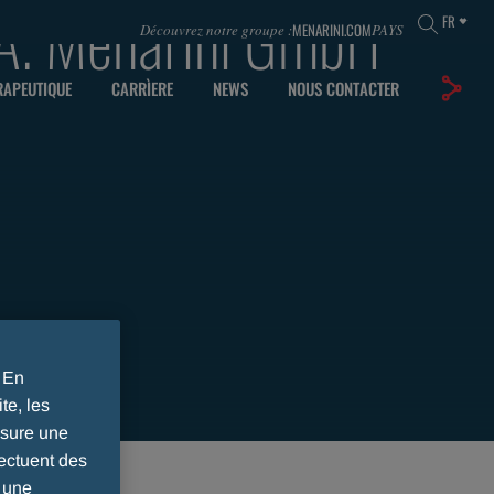
 A. Menarini GmbH
FR
MENARINI.COM
Découvrez notre groupe :
PAYS
RAPEUTIQUE
CARRÌERE
NEWS
NOUS CONTACTER
. En
te, les
ssure une
ectuent des
r une