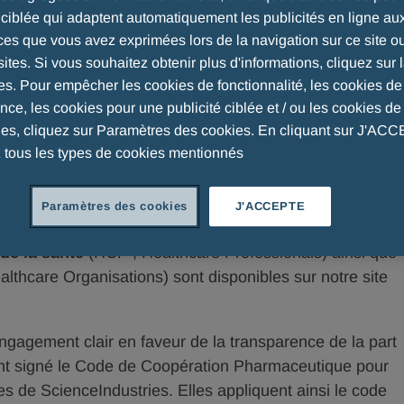
é ciblée qui adaptent automatiquement les publicités en ligne au
ces que vous avez exprimées lors de la navigation sur ce site o
 Transparence Efpia A. Menarini
sites. Si vous souhaitez obtenir plus d'informations, cliquez sur l
es. Pour empêcher les cookies de fonctionnalité, les cookies de
ce, les cookies pour une publicité ciblée et / ou les cookies de 
ues, cliquez sur Paramètres des cookies. En cliquant sur J'AC
 tous les types de cookies mentionnés
tion entre le secteur pharmaceutique et les
 les organisations de santé
Paramètres des cookies
J'ACCEPTE
collaboration professionnelle entre la société A.
 de la santé
(HCP ; Healthcare Professionals) ainsi que
lthcare Organisations) sont disponibles sur notre site
ngagement clair en faveur de la transparence de la part
nt signé le Code de Coopération Pharmaceutique pour
es de ScienceIndustries. Elles appliquent ainsi le code