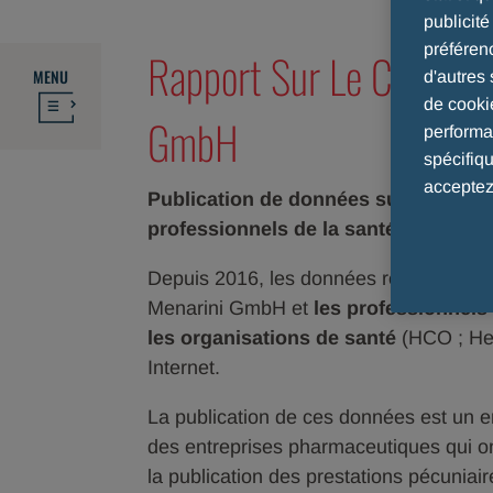
publicit
préféren
Rapport Sur Le Code De
MENU
d'autres 
de cooki
GmbH
performan
spécifiq
acceptez
Publication de données sur l'interac
professionnels de la santé ainsi que
Depuis 2016, les données relatives à la 
Menarini GmbH et
les professionnels
les organisations de santé
(HCO ; Hea
Internet.
La publication de ces données est un e
des entreprises pharmaceutiques qui o
la publication des prestations pécuniair