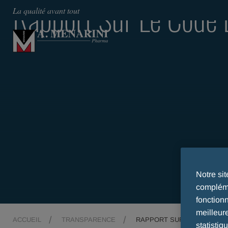
Rapport Sur Le Code 
La qualité avant tout
Notre si
compléme
fonction
meilleur
ACCUEIL
TRANSPARENCE
RAPPORT SUR LE CODE DE
statistiq